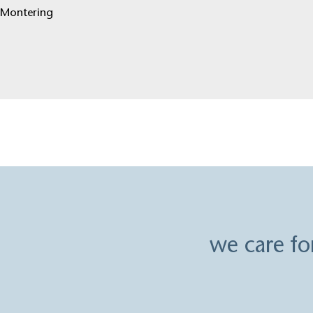
Montering
we care fo