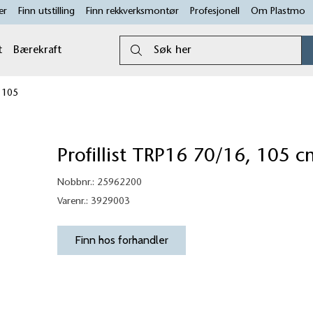
er
Finn utstilling
Finn rekkverksmontør
Profesjonell
Om Plastmo
Søk her
t
Bærekraft
e 105
Profillist TRP16 70/16, 105 c
Nobbnr.:
25962200
Varenr.:
3929003
Finn hos forhandler