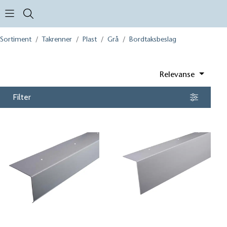
Open search modal
Sortiment
Takrenner
Plast
Grå
Bordtaksbeslag
Relevanse
Filter
Bordtaksbeslag C 87 grå
Bordtaksbeslag C 135 grå